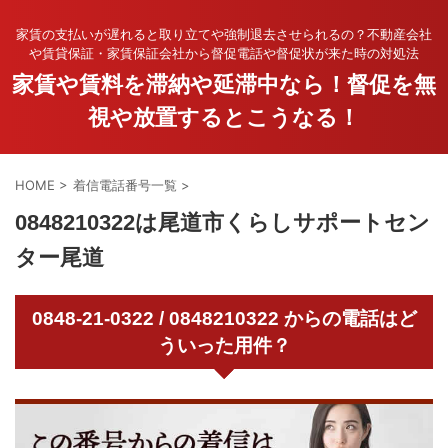
家賃の支払いが遅れると取り立てや強制退去させられるの？不動産会社
や賃貸保証・家賃保証会社から督促電話や督促状が来た時の対処法
家賃や賃料を滞納や延滞中なら！督促を無
視や放置するとこうなる！
HOME
>
着信電話番号一覧
>
0848210322は尾道市くらしサポートセン
ター尾道
0848-21-0322 / 0848210322 からの電話はど
ういった用件？