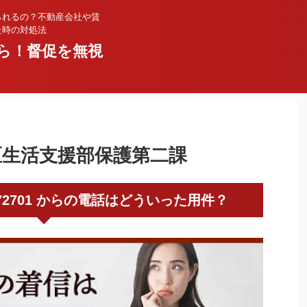
られるの？不動産会社や賃
た時の対処法
ら！督促を無視
江東区生活支援部保護第二課
0336372701 からの電話はどういった用件？