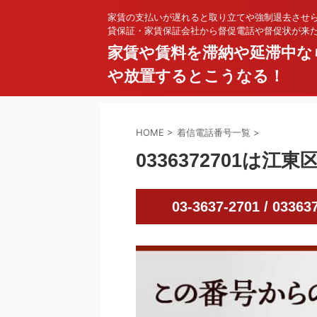
家賃の支払いが遅れると取り立てや強制退去させ
貸保証・家賃保証会社から督促電話や督促状が来
家賃や賃料を滞納や延滞中な
や放置するとこうなる！
HOME
>
着信電話番号一覧
>
0336372701は
03-3637-2701 / 