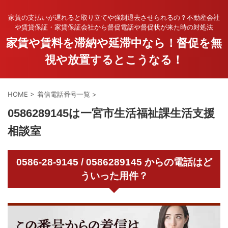
家賃の支払いが遅れると取り立てや強制退去させられるの？不動産会社
や賃貸保証・家賃保証会社から督促電話や督促状が来た時の対処法
家賃や賃料を滞納や延滞中なら！督促を無
視や放置するとこうなる！
HOME
>
着信電話番号一覧
>
0586289145は一宮市生活福祉課生活支援
相談室
0586-28-9145 / 0586289145 からの電話はど
ういった用件？