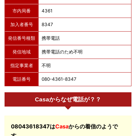
市内局番
4361
加入者番号
8347
発信番号種類
携帯電話
発信地域
携帯電話のため不明
指定事業者
不明
電話番号
080-4361-8347
Casaからなぜ電話が？？
08043618347は
Casa
からの着信のようで
す。