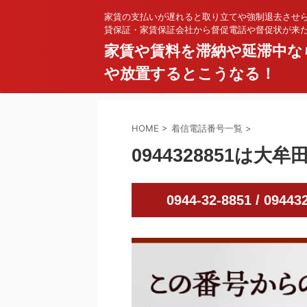
家賃の支払いが遅れると取り立てや強制退去させ
貸保証・家賃保証会社から督促電話や督促状が来
家賃や賃料を滞納や延滞中な
や放置するとこうなる！
HOME
>
着信電話番号一覧
>
0944328851は
0944-32-8851 / 