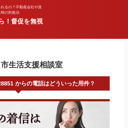
られるの？不動産会社や賃
た時の対処法
ら！督促を無視
大牟田市生活支援相談室
0944328851 からの電話はどういった用件？