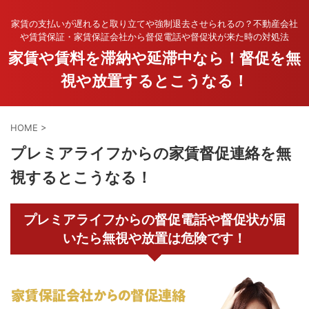
家賃の支払いが遅れると取り立てや強制退去させられるの？不動産会社
や賃貸保証・家賃保証会社から督促電話や督促状が来た時の対処法
家賃や賃料を滞納や延滞中なら！督促を無
視や放置するとこうなる！
HOME
>
プレミアライフからの家賃督促連絡を無
視するとこうなる！
プレミアライフからの督促電話や督促状が届
いたら無視や放置は危険です！