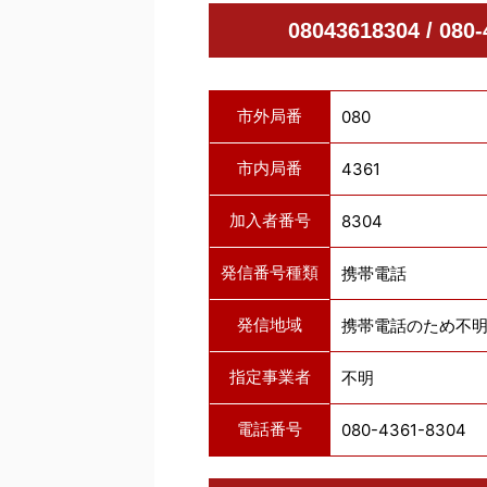
08043618304 / 
市外局番
080
市内局番
4361
加入者番号
8304
発信番号種類
携帯電話
発信地域
携帯電話のため不
指定事業者
不明
電話番号
080-4361-8304