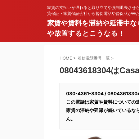
家賃の支払いが遅れると取り立てや強制退去させ
貸保証・家賃保証会社から督促電話や督促状が来
家賃や賃料を滞納や延滞中な
や放置するとこうなる！
HOME
>
着信電話番号一覧
>
08043618304はCas
080-4361-8304 / 080436
この電話は家賃や賃料についての
家賃の滞納や延滞が続いているな
ん。