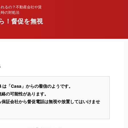
られるの？不動産会社や賃
た時の対処法
ら！督促を無視
a
18304 は「Casa」からの着信のようです。
連絡の可能性があります。
ら保証会社から督促電話は無視や放置してはいけませ