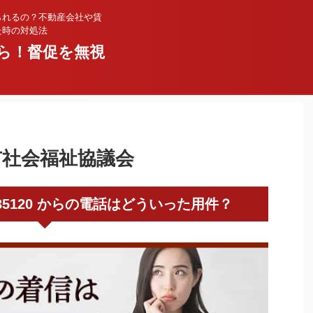
られるの？不動産会社や賃
た時の対処法
ら！督促を無視
杵市社会福祉協議会
0972835120 からの電話はどういった用件？