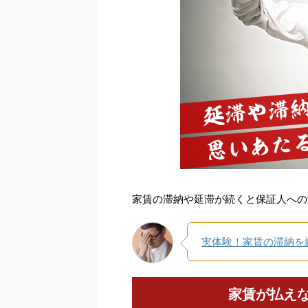
家賃の滞納や延滞が続くと保証人への
実体験！家賃の滞納を
家賃が払え