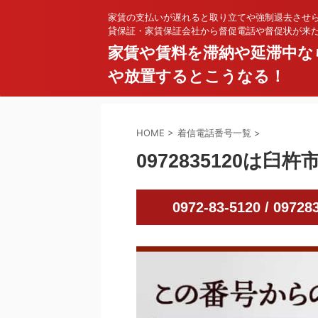
家賃の支払いが遅れると取り立てや強制退去させ
貸保証・家賃保証会社から督促電話や督促状が来
家賃や賃料を滞納や延滞中な
や放置するとこうなる！
HOME
>
着信電話番号一覧
>
0972835120は臼
0972-83-5120 / 