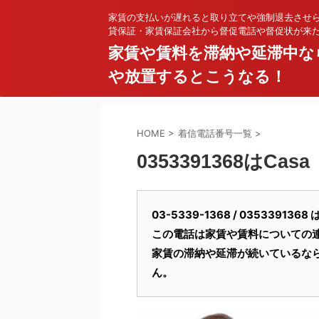
家賃の支払いが遅れると取り立てや強制退去させ
貸保証・家賃保証会社から督促電話や督促状が来
家賃や賃料を滞納や延滞中な
や放置するとこうなる！
HOME
>
着信電話番号一覧
>
0353391368はCasa
03-5339-1368 / 0353391
この電話は家賃や賃料についての
家賃の滞納や延滞が続いているな
ん。