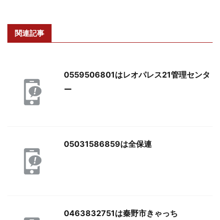
関連記事
0559506801はレオパレス21管理センタ
ー
05031586859は全保連
0463832751は秦野市きゃっち