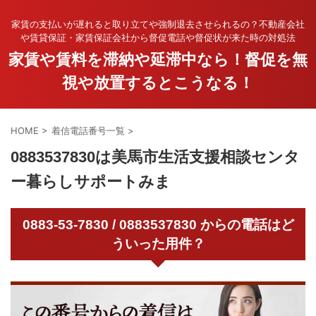
家賃の支払いが遅れると取り立てや強制退去させられるの？不動産会社
や賃貸保証・家賃保証会社から督促電話や督促状が来た時の対処法
家賃や賃料を滞納や延滞中なら！督促を無
視や放置するとこうなる！
HOME
>
着信電話番号一覧
>
0883537830は美馬市生活支援相談センタ
ー暮らしサポートみま
0883-53-7830 / 0883537830 からの電話はど
ういった用件？