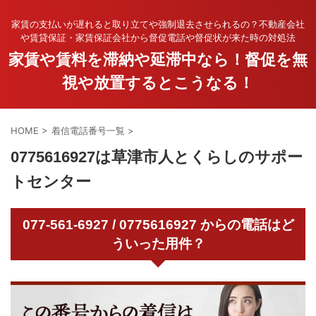
家賃の支払いが遅れると取り立てや強制退去させられるの？不動産会社
や賃貸保証・家賃保証会社から督促電話や督促状が来た時の対処法
家賃や賃料を滞納や延滞中なら！督促を無
視や放置するとこうなる！
HOME
>
着信電話番号一覧
>
0775616927は草津市人とくらしのサポー
トセンター
077-561-6927 / 0775616927 からの電話はど
ういった用件？