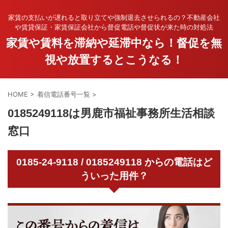
家賃の支払いが遅れると取り立てや強制退去させられるの？不動産会社
や賃貸保証・家賃保証会社から督促電話や督促状が来た時の対処法
家賃や賃料を滞納や延滞中なら！督促を無
視や放置するとこうなる！
HOME
>
着信電話番号一覧
>
0185249118は男鹿市福祉事務所生活相談
窓口
0185-24-9118 / 0185249118 からの電話はど
ういった用件？