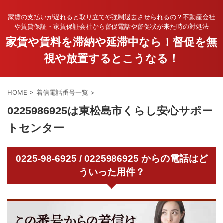
家賃の支払いが遅れると取り立てや強制退去させられるの？不動産会社
や賃貸保証・家賃保証会社から督促電話や督促状が来た時の対処法
家賃や賃料を滞納や延滞中なら！督促を無
視や放置するとこうなる！
HOME
>
着信電話番号一覧
>
0225986925は東松島市くらし安心サポー
トセンター
0225-98-6925 / 0225986925 からの電話はど
ういった用件？