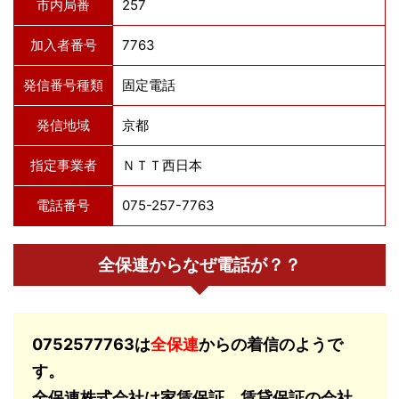
市内局番
257
加入者番号
7763
発信番号種類
固定電話
発信地域
京都
指定事業者
ＮＴＴ西日本
電話番号
075-257-7763
全保連からなぜ電話が？？
0752577763は
全保連
からの着信のようで
す。
全保連株式会社は家賃保証、賃貸保証の会社