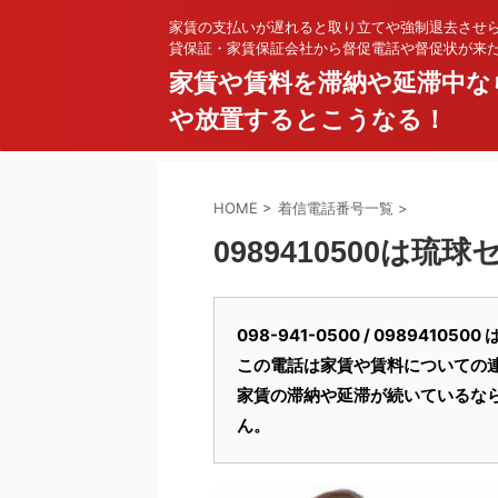
家賃の支払いが遅れると取り立てや強制退去させ
貸保証・家賃保証会社から督促電話や督促状が来
家賃や賃料を滞納や延滞中な
や放置するとこうなる！
HOME
>
着信電話番号一覧
>
0989410500は琉
098-941-0500 / 09894
この電話は家賃や賃料についての
家賃の滞納や延滞が続いているな
ん。