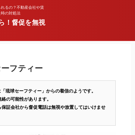
られるの？不動産会社や賃
た時の対処法
ら！督促を無視
球セーフティー
10500 は「琉球セーフティー」からの着信のようです。
連絡の可能性があります。
ら保証会社から督促電話は無視や放置してはいけませ