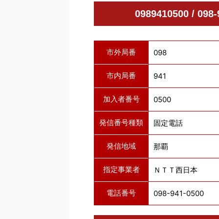
0989410500 / 
市外局番
098
市内局番
941
加入者番号
0500
発信番号種類
固定電話
発信地域
那覇
指定事業者
ＮＴＴ西日本
電話番号
098-941-0500