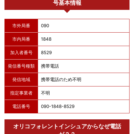
号基本情報
市外局番
090
市内局番
1848
加入者番号
8529
発信番号種類
携帯電話
発信地域
携帯電話のため不明
指定事業者
不明
電話番号
090-1848-8529
オリコフォレントインシュアからなぜ電話