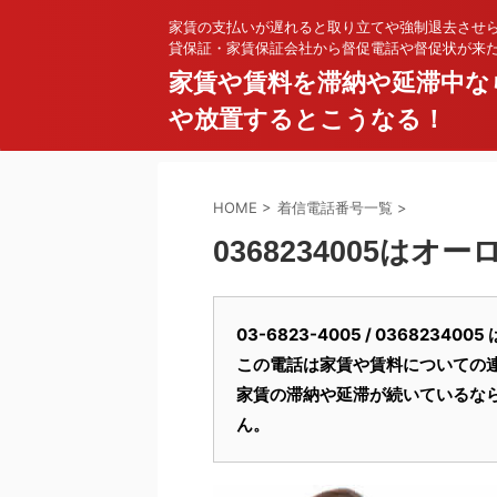
家賃の支払いが遅れると取り立てや強制退去させ
貸保証・家賃保証会社から督促電話や督促状が来
家賃や賃料を滞納や延滞中な
や放置するとこうなる！
HOME
>
着信電話番号一覧
>
0368234005はオ
03-6823-4005 / 03682
この電話は家賃や賃料についての
家賃の滞納や延滞が続いているな
ん。