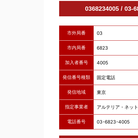
0368234005 / 
市外局番
03
市内局番
6823
加入者番号
4005
発信番号種類
固定電話
発信地域
東京
指定事業者
アルテリア・ネッ
電話番号
03-6823-4005