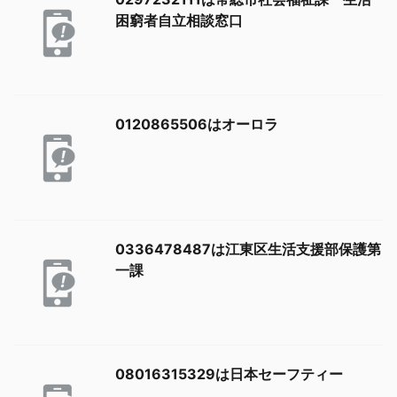
困窮者自立相談窓口
0120865506はオーロラ
0336478487は江東区生活支援部保護第
一課
08016315329は日本セーフティー